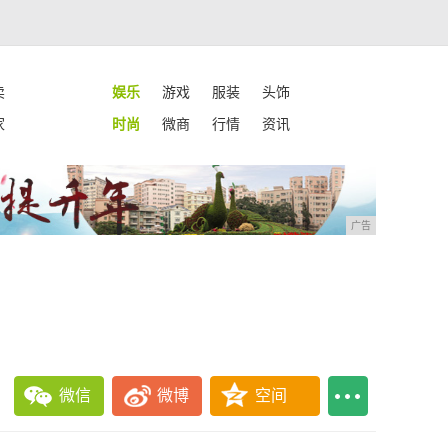
卖
娱乐
游戏
服装
头饰
家
时尚
微商
行情
资讯
广告
微信
微博
空间