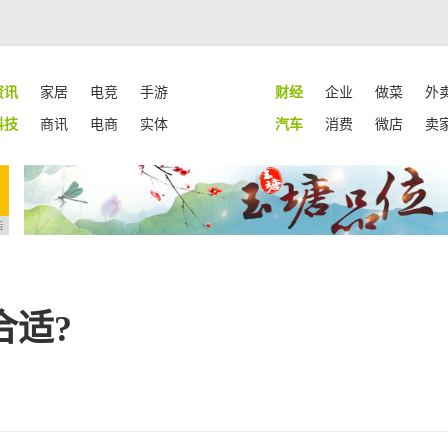
资讯
家居
电竞
手游
财经
企业
做菜
外
科技
商讯
电商
实体
汽车
消费
微店
卖
告
合适?