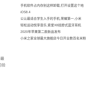
手机软件占内存别这样卸载,打开设置这个地
iOS8.4
公认最适合学生入手的手机,荣耀第一,小米
轻松运动悦享音乐,索爱X8挂脖式蓝牙耳机
2020年苹果第二款新品发布
小米之家全球最大旗舰店今日开业数百名米粉
到最
的验