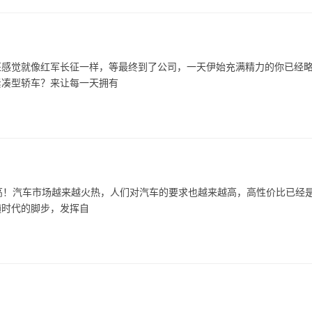
班感觉就像红军长征一样，等最终到了公司，一天伊始充满精力的你已经
紧凑型轿车？来让每一天拥有
高！汽车市场越来越火热，人们对汽车的要求也越来越高，高性价比已经
随时代的脚步，发挥自