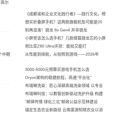
新高尔
《成都诺和企业文化践行者》—践行文化，榜
想买折叠屏手机？这两款旗舰机型可能是20
别再混淆！骁龙 8s Gen4 并非骁龙
小屏党该怎么选手机？几款搭载骁龙芯的小屏
努比亚Z80 Ultra评测：能拍又能打
个中期
从性能到续航，从拍照到游戏——2026年
3000-5000元预算买游戏手机怎么选
Oryon架构的稳健航程，高通“平台化”
布瑞琳洗染：匠心深耕高端洗染领域 以专业
布瑞琳科技：以数智创新驱动洗护升级 构建
“邮驿传情 绿化三北”邮政公益示范林建设
锚定生态农业新路径 云南富源知晓农业以消