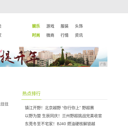
卖
娱乐
游戏
服装
头饰
家
时尚
微商
行情
资讯
广告
热点排行
也往往
镇江开野！北京越野 “你行你上” 野超赛
以野为盟 生辰同庆！兰州野超挑战完美收官
东莞冬至不宅家！BJ40 燃油硬核解锁越