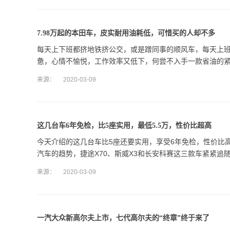
7.98万起的本田车，皮实耐用油耗低，可惜买的人却不多
每天上下班都挤地铁挤公交，或是蹭同事的顺风车，每天上
惫，心情不愉悦，工作效率又低下，何尝不入手一款省油的
来源：
2020-03-09
这几台车6年免检，比5座实用，最低5.5万，性价比超高
今天介绍的这几台车比5座还要实用，享受6年免检，性价比
汽车的趋势，捷途X70、斯威X3和长安科赛这三款车紧紧追
来源：
2020-03-09
一汽大众新高尔夫上市，七代高尔夫的“终章”终于来了