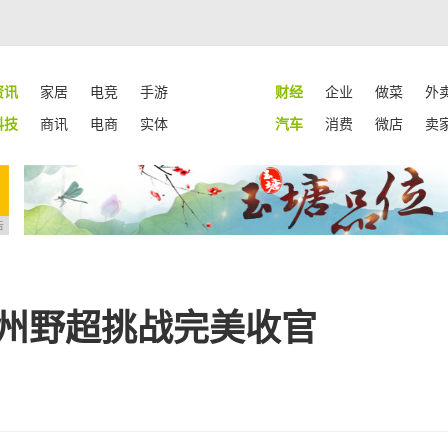
资讯
家居
电竞
手游
财经
企业
做菜
外
科技
商讯
电商
实体
汽车
消费
微店
卖
告
兰州野超挑战完美收官