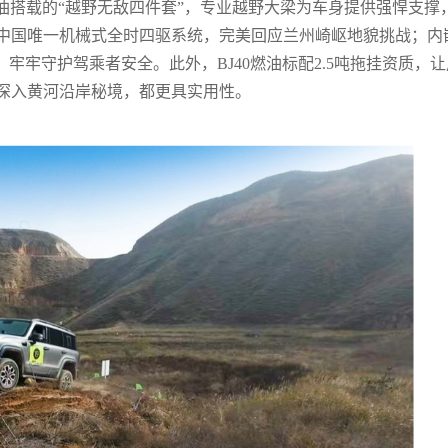
燃油搭载的“越野无敌四件套”，专业越野大梁为车身提供强悍支撑
中国唯一机械式全时四驱系统，完美回应兰州崎岖地貌挑战；内
，牢牢守护驾乘者安全。此外，BJ40燃油标配2.5吨拖挂资质，让
深入黄河沿岸秘境，都更具实用性。