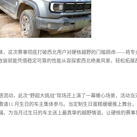
心载体，这次赛事彻底打破西北用户对硬核越野的门槛顾虑——将专
外改装就能凭借稳定可靠的性能从容探索西北绝美风景，轻松拓展
感流动，此次“野超大挑战”现场还上演了一幕暖心场景，活动当
请11 月生日的车主集体参与。当定制生日蛋糕缓缓推上舞台，
福，为当月过生日的车主送上最真挚的越野情谊，让硬核的赛事