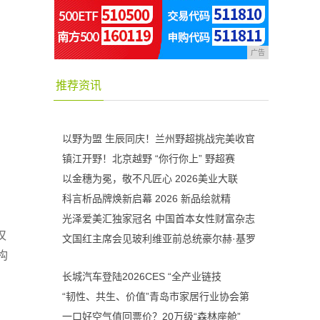
广告
推荐资讯
以野为盟 生辰同庆！兰州野超挑战完美收官
镇江开野！北京越野 “你行你上” 野超赛
以金穗为冕，敬不凡匠心 2026美业大联
科言析品牌焕新启幕 2026 新品绘就精
光泽爱美汇独家冠名 中国首本女性财富杂志
仅
文国红主席会见玻利维亚前总统豪尔赫·基罗
构
长城汽车登陆2026CES “全产业链技
“韧性、共生、价值”青岛市家居行业协会第
一口好空气值回票价？20万级“森林座舱”