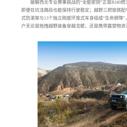
破解西北专业赛事挑战的“全能密钥”正是BJ40
即便在坑洼路段也能保持行驶稳定；越野三把锁搭配
式防滚架与13个独立刚度环笼式车身组成“生命屏障”
户无论是拖拽越野装备穿越戈壁，还是携带露营物资