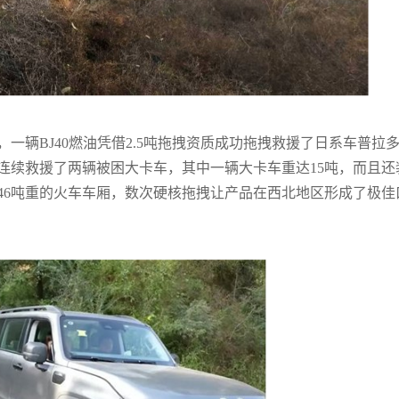
，一辆BJ40燃油凭借2.5吨拖拽资质成功拖拽救援了日系车普拉
程连续救援了两辆被困大卡车，其中一辆大卡车重达15吨，而且还
拽46吨重的火车车厢，数次硬核拖拽让产品在西北地区形成了极佳