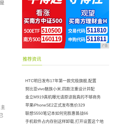
也是
广告
推荐资讯
HTC明日发布17年第一款究极旗舰,配置
努比亚vivo魅族小米,四款注重设计并配
金立M919真机曝光请原谅我真的不够商务
苹果iPhoneSE2正式发布售价329
，主
联想S550笔记本如何完胜惠普战66
已
手机软件占内存别这样卸载,打开设置这个地