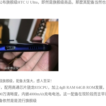
公布旗舰级HTC
U Ultra，即然是旗舰级商品，那麼其配备当然
，配用高通芯片骁龙835CPU，加上4gB RAM 64GB ROM发展
600万清晰度，内嵌4000mAh充电电池。这一配备在现阶段而言早
备依然是是流行旗舰级