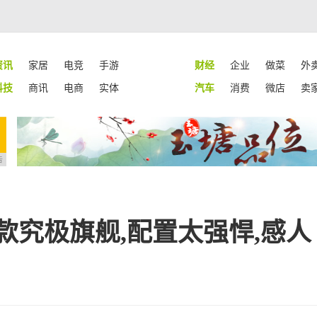
资讯
家居
电竞
手游
财经
企业
做菜
外
科技
商讯
电商
实体
汽车
消费
微店
卖
告
一款究极旗舰,配置太强悍,感人