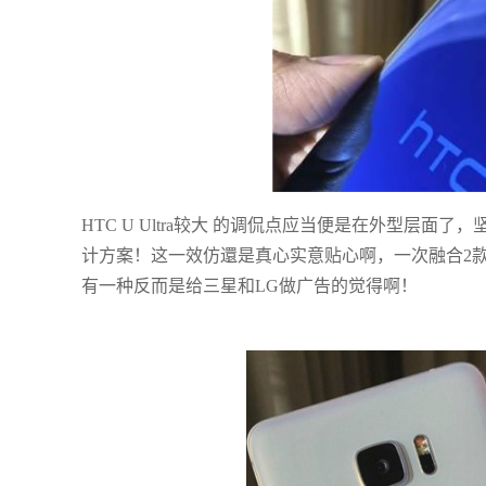
HTC U Ultra较大 的调侃点应当便是在外型层
计方案！这一效仿還是真心实意贴心啊，一次融合2
有一种反而是给三星和LG做广告的觉得啊！