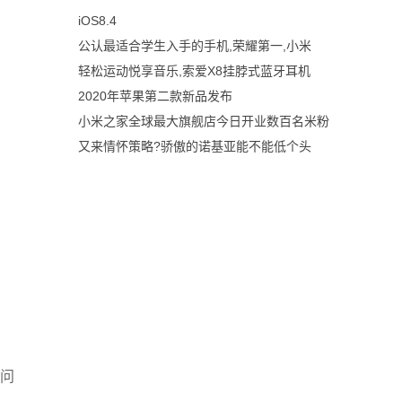
iOS8.4
公认最适合学生入手的手机,荣耀第一,小米
轻松运动悦享音乐,索爱X8挂脖式蓝牙耳机
2020年苹果第二款新品发布
小米之家全球最大旗舰店今日开业数百名米粉
又来情怀策略?骄傲的诺基亚能不能低个头
疑问