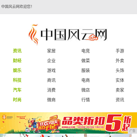
中国风云网欢迎您！
资讯
家居
电竞
手游
财经
企业
做菜
外卖
娱乐
游戏
服装
头饰
科技
商讯
电商
实体
汽车
消费
微店
卖家
时尚
微商
行情
资讯
广告