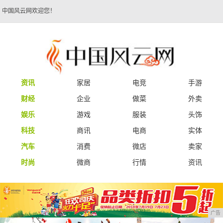
中国风云网欢迎您！
资讯
家居
电竞
手游
财经
企业
做菜
外卖
娱乐
游戏
服装
头饰
科技
商讯
电商
实体
汽车
消费
微店
卖家
时尚
微商
行情
资讯
广告