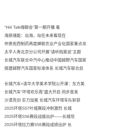
“Hi4 Talk嗨聊会”第一期开播 看
海辰储能：出海，站在未来看现在
仲景宛西制药再度蝉联农业产业化国家重点龙
太平人寿北京分公司开展“请听档案说”主题
长城汽车联合中汽中心推动中国越野汽车国家
搭建越野汽车国家标准体系 长城汽车联合启
长城汽车×清华大学美术学院公开课：东方美
长城汽车“环塔欢乐周”盛大开启 同步首发
沙漠亮剑 实力加冕 长城汽车环塔车队斩获
2025环塔SS7叶城赛段冲刺激烈 长城
2025环塔SS6赛段战报出炉——长城坦
2025环塔拉力赛SS5赛段成绩出炉 长