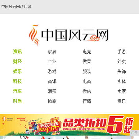
中国风云网欢迎您！
资讯
家居
电竞
手游
财经
企业
做菜
外卖
娱乐
游戏
服装
头饰
科技
商讯
电商
实体
汽车
消费
微店
卖家
时尚
微商
行情
资讯
广告