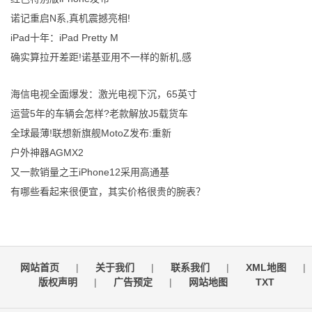
诺记重启N系,真机震撼亮相!
iPad十年：iPad Pretty M
确实算拉开差距!诺基亚用不一样的新机,感
海信电视全面爆发：激光电视下沉，65英寸
运营5年的车辆会怎样?老款解放J5载货车
全球最薄!联想新旗舰MotoZ发布:重新
户外神器AGMX2
又一款销量之王iPhone12采用高通基
有哪些看起来很便宜，其实价格很贵的腕表？
网站首页
|
关于我们
|
联系我们
|
XML地图
|
版权声明
|
广告预定
|
网站地图
TXT