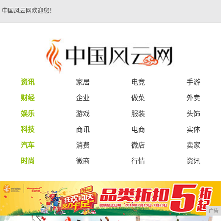
中国风云网欢迎您！
资讯
家居
电竞
手游
财经
企业
做菜
外卖
娱乐
游戏
服装
头饰
科技
商讯
电商
实体
汽车
消费
微店
卖家
时尚
微商
行情
资讯
广告