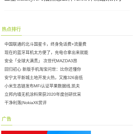
热点排行
中国联通的北斗国星卡，终身免话费+流量费
现在的蓝牙耳机太方便了，充电仓拿出来就能
安全「全球大满贯」 次世代MAZDA3昂
回归初心 新版手机淘宝问世：比你还懂你
安宁太平新城土地开发火热，又推326亩低
小米生态链发布MFi认证苹果数据线,凯夫
立邦内墙无机涂料荣获2020年度创研优采
干净利落|NokiaX6赏评
广告