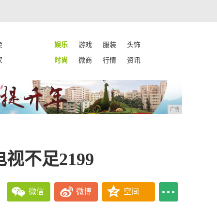
卖
娱乐
游戏
服装
头饰
家
时尚
微商
行情
资讯
广告
视不足2199
微信
微博
空间