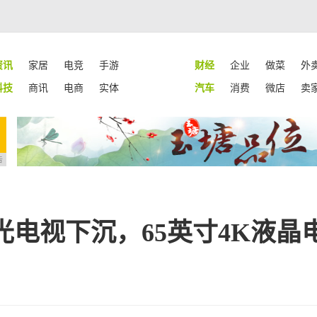
资讯
家居
电竞
手游
财经
企业
做菜
外
科技
商讯
电商
实体
汽车
消费
微店
卖
告
电视下沉，65英寸4K液晶电