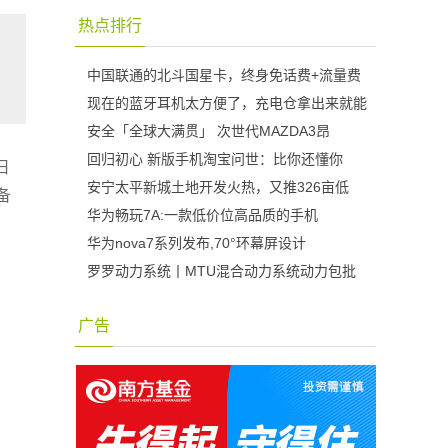
热点排行
中国联通的北斗国星卡，终身免话费+流量费
现在的蓝牙耳机太方便了，充电仓拿出来就能
安全「全球大满贯」 次世代MAZDA3昂
回归初心 新版手机淘宝问世：比你还懂你
旧
安宁太平新城土地开发火热，又推326亩低
备
华为畅玩7A:一款低价位高品质的手机
华为nova7系列发布,70°环幕屏设计
罗罗动力系统丨MTU混合动力系统动力包批
广告