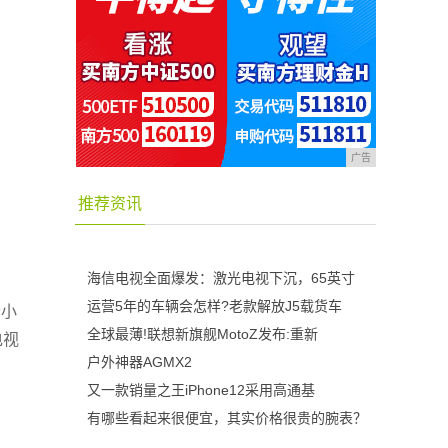
广告
推荐资讯
海信电视全面爆发：激光电视下沉，65英寸
运营5年的车辆会怎样?老款解放J5载货车
个小
全球最薄!联想新旗舰MotoZ发布:重新
电视
户外神器AGMX2
又一款销量之王iPhone12采用高通基
有哪些看起来很便宜，其实价格很贵的腕表？