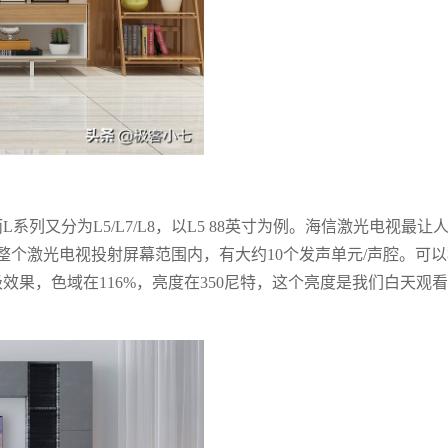
列又分为L5/L7/L8，以L5 88英寸为例。海信激光电视最让
整个激光电视投射屏幕范围内，有大约10个发声单元/声腔。可以
级效果，色域在116%，亮度在350尼特，这个亮度是我们白天观