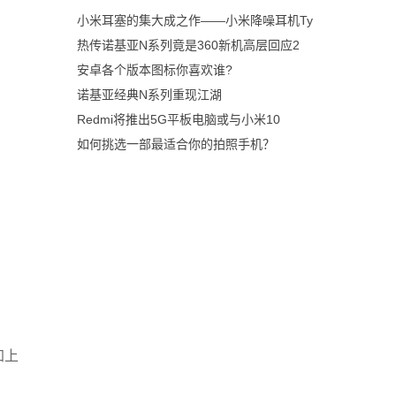
小米耳塞的集大成之作——小米降噪耳机Ty
热传诺基亚N系列竟是360新机高层回应2
安卓各个版本图标你喜欢谁?
诺基亚经典N系列重现江湖
Redmi将推出5G平板电脑或与小米10
如何挑选一部最适合你的拍照手机？
加上