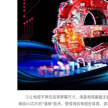
②让电视不再仅追求屏幕尺寸，液晶电视最最主
海信H3芯片的“插帧”技术，使得海信电视在体育、