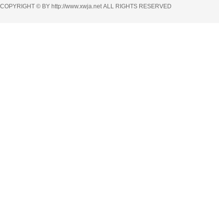
COPYRIGHT © BY http://www.xwja.net ALL RIGHTS RESERVED