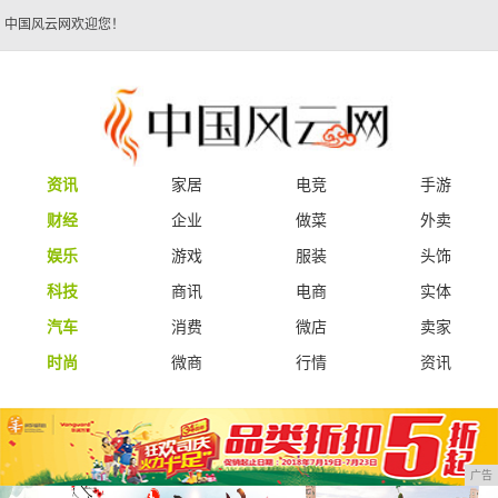
中国风云网欢迎您！
资讯
家居
电竞
手游
财经
企业
做菜
外卖
娱乐
游戏
服装
头饰
科技
商讯
电商
实体
汽车
消费
微店
卖家
时尚
微商
行情
资讯
广告