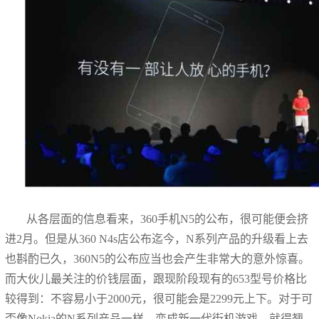
从各层面的信息看来，360手机N5的公布，很可能便会挤
进2月。但是从360 N4s店公布迄今，N系列产品的升级看上去
也斟酌已久，360N5的公布应当也会产生非常大的意外惊喜。
而大伙儿最关注的价钱层面，跟现阶段现有的653型号价格比
较得到：不容易小于2000元，很可能会是2299元上下。对于可
否像Nokia的N系列产品一样，变成新一代街机游戏，就得翘