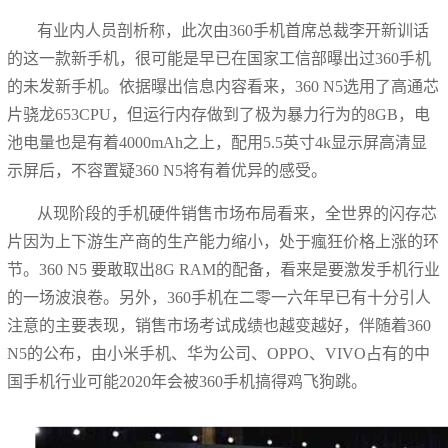
有业内人员剖析称，此次由360手机首席总裁李开新训话
的这一款新手机，很可能是早已在国家工信部曝出过360手机
的未发新手机。依据曝出信息内容看来，360 N5选用了高通芯
片骁龙653CPU，但运行内存做到了极为暴力行为的8GB，电
池电量也是有着4000mAh之上，配用5.5英寸4k显示屏高清显
示屏后，不容置疑360 N5将有着优异的感受。
从现阶段的手机硬件销售市场布局看来，全世界的闪存芯
片因为上下游生产商的生产能力缩小，处于瘋狂价格上涨的环
节。360 N5 要敢取出8G RAM的配备，看来是要激发手机行业
的一场波浪卷。另外，360手机在二零一六年早已有十分引人
注意的主要表现，销售市场考试成绩也越变越好，伴随着360
N5的公布，由小米手机、华为公司、OPPO、VIVO占有的中
国手机行业可能2020年会被360手机搞得鸡飞狗跳。