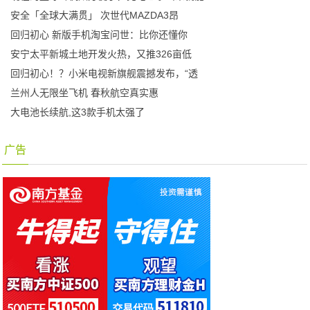
安全「全球大满贯」 次世代MAZDA3昂
回归初心 新版手机淘宝问世：比你还懂你
安宁太平新城土地开发火热，又推326亩低
回归初心！？小米电视新旗舰震撼发布，“透
兰州人无限坐飞机 春秋航空真实惠
大电池长续航,这3款手机太强了
广告