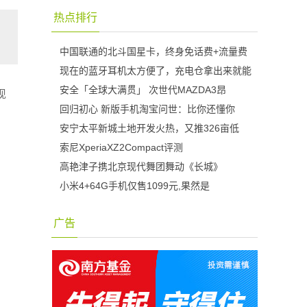
热点排行
中国联通的北斗国星卡，终身免话费+流量费
现在的蓝牙耳机太方便了，充电仓拿出来就能
安全「全球大满贯」 次世代MAZDA3昂
现
回归初心 新版手机淘宝问世：比你还懂你
安宁太平新城土地开发火热，又推326亩低
索尼XperiaXZ2Compact评测
高艳津子携北京现代舞团舞动《长城》
小米4+64G手机仅售1099元,果然是
广告