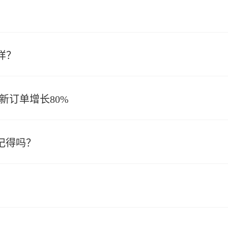
样？
换新订单增长80%
还记得吗？