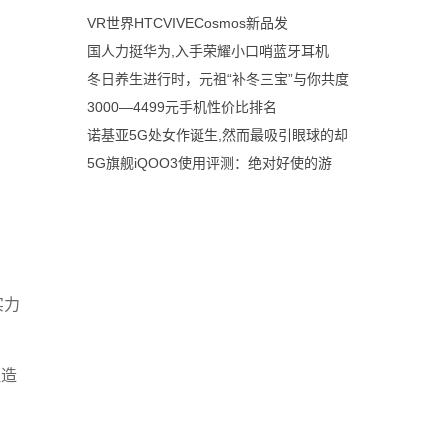
VR世界HTCVIVECosmos新品发
国人力挺华为,入手荣耀小口哨蓝牙耳机
冬日养生进行时，元祖“补冬三宝”与你共度
3000—4499元手机性价比排名
诺基亚5G处女作诞生,然而最吸引眼球的却
5G旗舰iQOO3使用评测：绝对好使的游
实力
但造