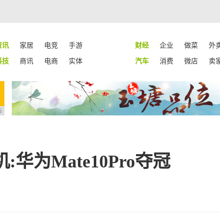
资讯
家居
电竞
手游
财经
企业
做菜
外
科技
商讯
电商
实体
汽车
消费
微店
卖
告
为Mate10Pro夺冠