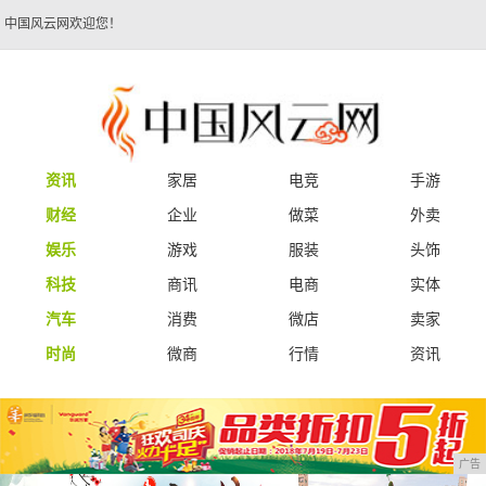
中国风云网欢迎您！
资讯
家居
电竞
手游
财经
企业
做菜
外卖
娱乐
游戏
服装
头饰
科技
商讯
电商
实体
汽车
消费
微店
卖家
时尚
微商
行情
资讯
广告