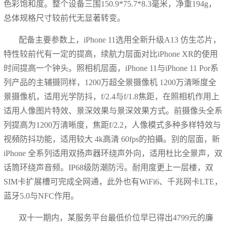
色彩饱和度。整个设备三围150.9*75.7*8.3毫米，净重194g，
总体规格尺寸较前代无显著转变。
配备主要参数上，iPhone 11选用全新升级A13 仿生芯片，
特性较前代有一定的提高，续航力层面对比iPhone XR的使用
时间提高一个钟头。照相机层面，iPhone 11与iPhone 11 Por系
列产品的主辅摄同样，1200万超全景摄像机 1200万清晰度全
景摄像机，适用光学防抖，f/2.4与f/1.8焦距，在照相机作用上
适用人像图片特效、景深效果与景深效果方式。前摄像头全系
列提高为1200万清晰度，焦距f/2.2，人像模式多种多样特效与
视頻防抖功能，适用较大 4k高清 60fps的拍攝。别的层面，新
iPhone 全系列适用双扬声器环绕声外向，适用杜比全景声，双
话筒环绕声音频。IP68级防潮防污。耐用度更上一层楼，双
SIM卡扩展槽可完成全网通，此外也有WiFi6、千兆网卡LTE，
蓝牙5.0与NFC作用。
双十一期内，某服务平台最低价位早已得出4799元的廉