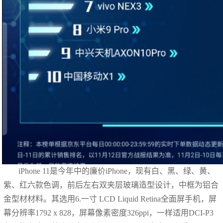
iPhone 11是今年中的廉价iPhone，现有白、黑、绿、黄、
紫、红六款色调，前后左右双夹层玻璃造型设计，中框为铝合
金型材材料。其选用6.一寸 LCD Liquid Retina全面屏手机，屏
幕分辨率1792 x 828，屏幕像素密度326ppi，一样适用DCI-P3