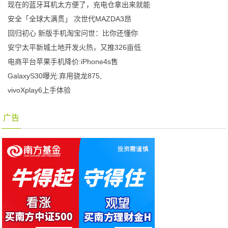
现在的蓝牙耳机太方便了，充电仓拿出来就能
安全「全球大满贯」 次世代MAZDA3昂
回归初心 新版手机淘宝问世：比你还懂你
安宁太平新城土地开发火热，又推326亩低
电商平台苹果手机降价:iPhone4s售
GalaxyS30曝光:弃用骁龙875,
vivoXplay6上手体验
广告