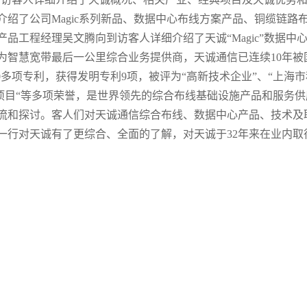
绍了公司Magic系列新品、数据中心布线方案产品、铜缆链路
品工程经理吴文腾向到访客人详细介绍了天诚“Magic”数据中
为智慧宽带最后一公里综合业务提供商，天诚通信已连续10年被
0多项专利，获得发明专利9项，被评为“高新技术企业”、“上海市
化项目“等多项荣誉，是世界领先的综合布线基础设施产品和服务供
流和探讨。客人们对天诚通信综合布线、数据中心产品、技术及
一行对天诚有了更综合、全面的了解，对天诚于32年来在业内取