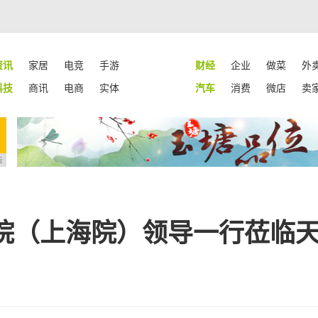
资讯
家居
电竞
手游
财经
企业
做菜
外
科技
商讯
电商
实体
汽车
消费
微店
卖
告
院（上海院）领导一行莅临