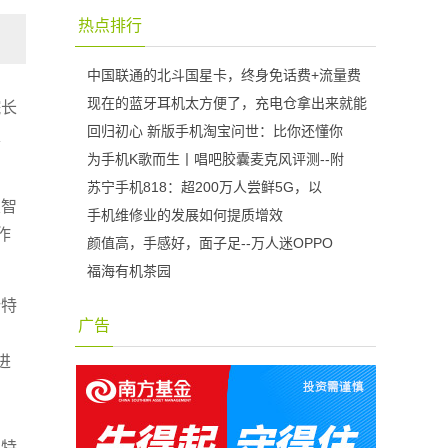
热点排行
中国联通的北斗国星卡，终身免话费+流量费
现在的蓝牙耳机太方便了，充电仓拿出来就能
院长
回归初心 新版手机淘宝问世：比你还懂你
、
为手机K歌而生丨唱吧胶囊麦克风评测--附
苏宁手机818：超200万人尝鲜5G，以
及智
手机维修业的发展如何提质增效
作
颜值高，手感好，面子足--万人迷OPPO
福海有机茶园
势特
广告
进
和特