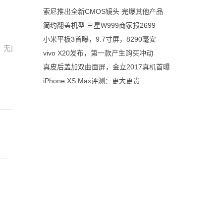
索尼推出全新CMOS镜头 完爆其他产品
简约翻盖机型 三星W999商家报2699
小米平板3首曝，9.7寸屏，8290毫安
：无]
vivo X20发布，第一款产生购买冲动
真皮后盖加双曲面屏，金立2017真机首曝
iPhone XS Max评测：更大更贵