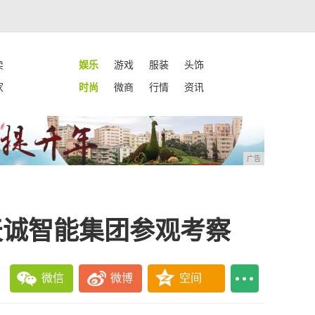
卖
娱乐
游戏
服装
头饰
家
时尚
微商
行情
资讯
广告
天诚智能集团参观考察
微信
微博
空间