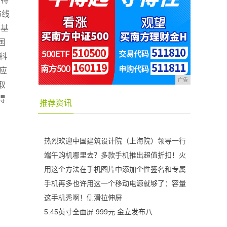
布线
心基
国
科
应
广告
取
得
推荐资讯
热烈欢迎中国建筑设计院（上海院）领导一行
端午购机哪里去？多款手机推出超值折扣！火
用这个方法在手机图片中添加个性签名和专属
手机再多也许用这一个移动电源就够了：容量
这手机秀啊！侧滑拉伸屏
5.45英寸全面屏 999元 金立发布八