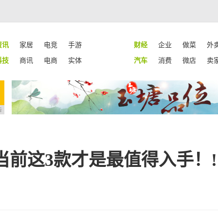
资讯
家居
电竞
手游
财经
企业
做菜
外
科技
商讯
电商
实体
汽车
消费
微店
卖
告
当前这3款才是最值得入手！!