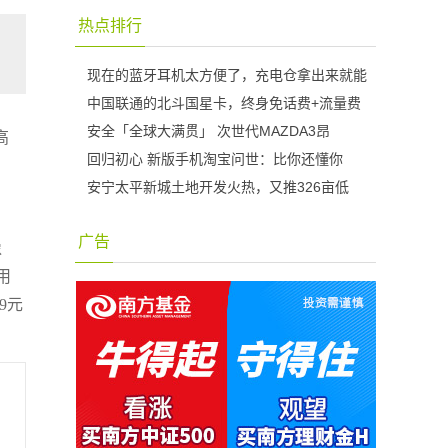
热点排行
现在的蓝牙耳机太方便了，充电仓拿出来就能
中国联通的北斗国星卡，终身免话费+流量费
安全「全球大满贯」 次世代MAZDA3昂
高
回归初心 新版手机淘宝问世：比你还懂你
安宁太平新城土地开发火热，又推326亩低
广告
像
用
9元