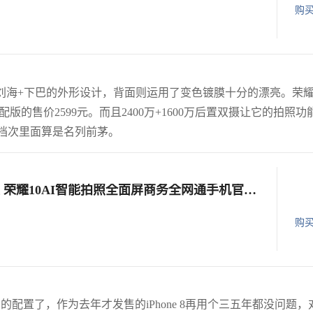
购
了刘海+下巴的外形设计，背面则运用了变色镀膜十分的漂亮。荣耀
标配版的售价2599元。而且2400万+1600万后置双摄让它的拍照功
个档次里面算是名列前茅。
【新品】华为honor/荣耀 荣耀10AI智能拍照全面屏商务全网通手机官方旗舰店荣耀10GT
购
它的配置了，作为去年才发售的iPhone 8再用个三五年都没问题，