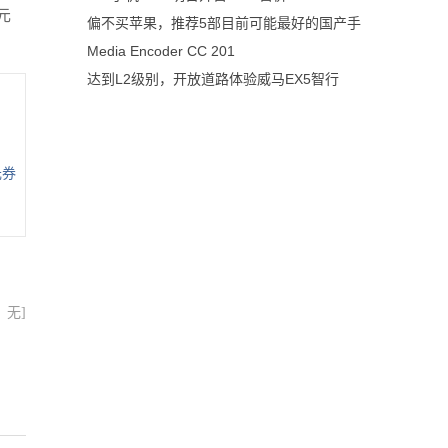
元
偏不买苹果，推荐5部目前可能最好的国产手
Media Encoder CC 201
达到L2级别，开放道路体验威马EX5智行
元券
：无]