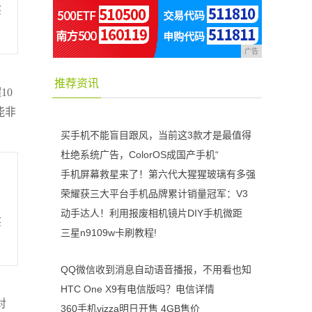
买
广告
推荐资讯
10
能非
买手机不能盲目跟风，当前这3款才是最值得
杜绝系统广告，ColorOS成国产手机“
手机屏幕救星来了！第六代大猩猩玻璃有多强
荣耀获三大平台手机品牌累计销量冠军：V3
动手达人！利用报废相机镜片DIY手机微距
买
三星n9109w卡刷教程!
QQ微信收到消息自动语音播报，不用看也知
HTC One X9有电信版吗？电信详情
对
360手机vizza明日开售 4GB售价