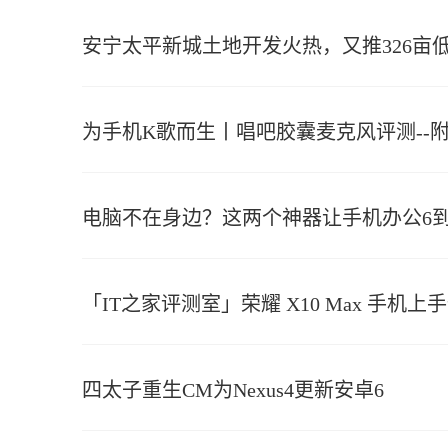
安宁太平新城土地开发火热，又推326亩低
为手机K歌而生丨唱吧胶囊麦克风评测--
电脑不在身边？这两个神器让手机办公6
「IT之家评测室」荣耀 X10 Max 手机上
四太子重生CM为Nexus4更新安卓6