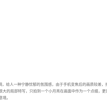
调，给人一种宁静忧郁的氛围感，由于手机变焦后的画质较差，
很大的局部特写，只拍到一个小月亮在画面中作为一个点缀，更
意境。