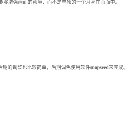
能够增强画面的意境，而不是单独的一个月亮在画面中。
后期的调整也比较简单，后期调色使用软件
snapseed
来完成。