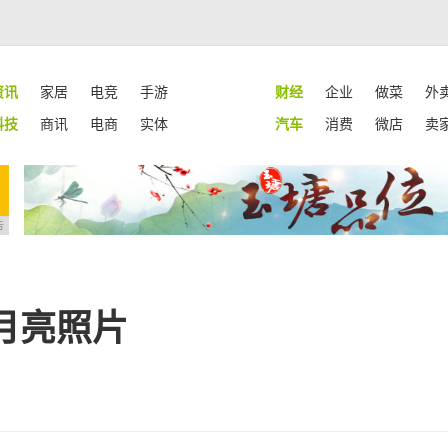
资讯
家居
电竞
手游
财经
企业
做菜
外
科技
商讯
电商
实体
汽车
消费
微店
卖
告
月亮照片